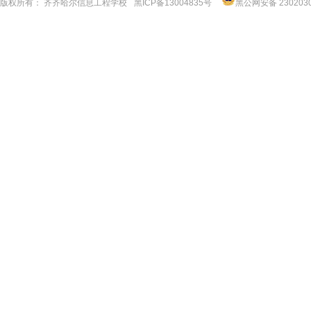
版权所有： 齐齐哈尔信息工程学校
黑ICP备13004835号
黑公网安备 2302030