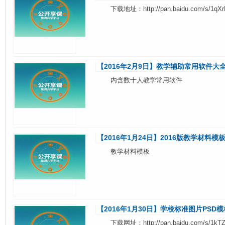
下载地址：http://pan.baidu.com/s/1qX
【2016年2月9日】教学辅助常用软件大
内含数十人教学常用软件
【2016年1月24日】2016版教学材料模
教学材料模板
【2016年1月30日】学校标准图片PSD模
下载网址：http://pan.baidu.com/s/1kTZ