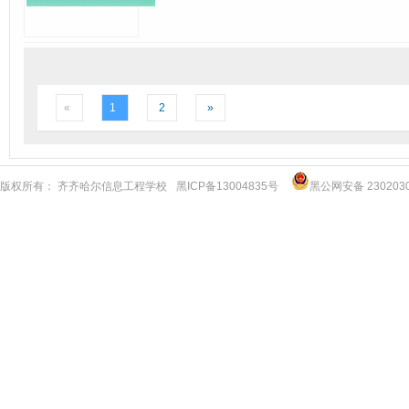
«
1
2
»
版权所有： 齐齐哈尔信息工程学校
黑ICP备13004835号
黑公网安备 2302030