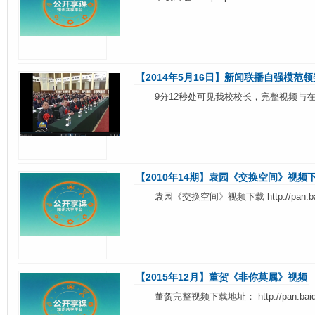
【2014年5月16日】新闻联播自强模范领
9分12秒处可见我校校长，完整视频与在线观看： htt
【2010年14期】袁园《交换空间》视频
袁园《交换空间》视频下载 http://pan.baidu
【2015年12月】董贺《非你莫属》视频
董贺完整视频下载地址： http://pan.baidu.