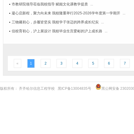
市教研院领导莅临我校指导 赋能文化课教学提质
...
凝心启新程，聚力向未来 我校隆重举行2025-2026学年度第一学期开
...
三物藏初心，步履皆坚实 我校学子张迈的跨界成长纪实
...
信校育初心，沪上展设计 我校毕业生宫爱彬的沪上成长路
...
«
1
2
3
4
5
6
7
版权所有： 齐齐哈尔信息工程学校
黑ICP备13004835号
黑公网安备 2302030