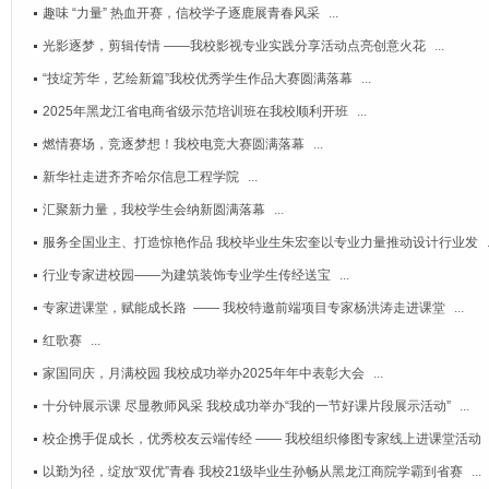
趣味 “力量” 热血开赛，信校学子逐鹿展青春风采
...
光影逐梦，剪辑传情 ——我校影视专业实践分享活动点亮创意火花
...
“技绽芳华，艺绘新篇”我校优秀学生作品大赛圆满落幕
...
2025年黑龙江省电商省级示范培训班在我校顺利开班
...
燃情赛场，竞逐梦想！我校电竞大赛圆满落幕
...
新华社走进齐齐哈尔信息工程学院
...
汇聚新力量，我校学生会纳新圆满落幕
...
服务全国业主、打造惊艳作品 我校毕业生朱宏奎以专业力量推动设计行业发
行业专家进校园——为建筑装饰专业学生传经送宝​
...
专家进课堂，赋能成长路 ​ —— 我校特邀前端项目专家杨洪涛走进课堂
...
红歌赛
...
家国同庆，月满校园 我校成功举办2025年年中表彰大会
...
十分钟展示课 尽显教师风采 我校成功举办“我的一节好课片段展示活动”
...
校企携手促成长，优秀校友云端传经 —— 我校组织修图专家线上进课堂活动
以勤为径，绽放“双优”青春 我校21级毕业生孙畅从黑龙江商院学霸到省赛
...