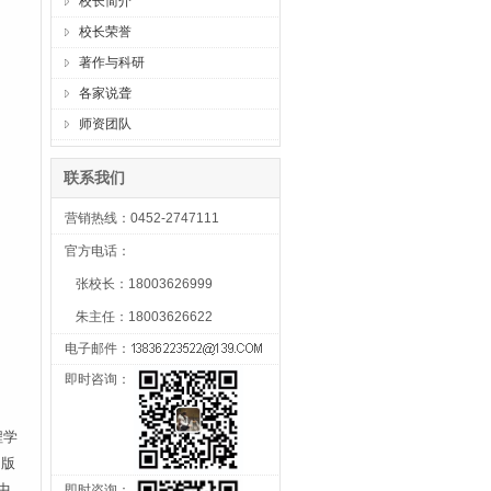
校长简介
校长荣誉
著作与科研
各家说聋
师资团队
联系我们
营销热线：0452-2747111
官方电话：
张校长：18003626999
朱主任：18003626622
电子邮件：
即时咨询：
程学
出版
中
即时咨询：